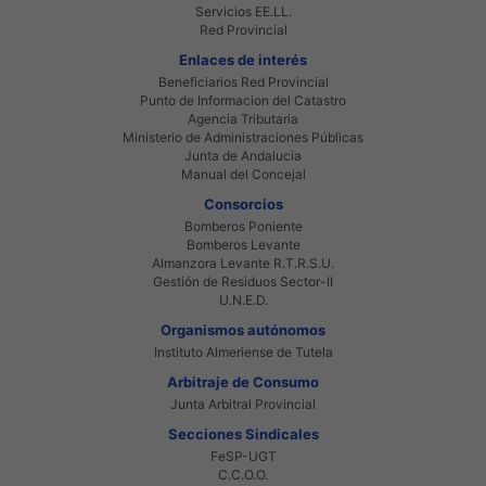
Servicios EE.LL.
Red Provincial
Enlaces de interés
Beneficiarios Red Provincial
Punto de Informacion del Catastro
Agencia Tributaria
Ministerio de Administraciones Públicas
Junta de Andalucia
Manual del Concejal
Consorcios
Bomberos Poniente
Bomberos Levante
Almanzora Levante R.T.R.S.U.
Gestión de Residuos Sector-II
U.N.E.D.
Organismos autónomos
Instituto Almeriense de Tutela
Arbitraje de Consumo
Junta Arbitral Provincial
Secciones Sindicales
FeSP-UGT
C.C.O.O.