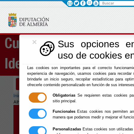
Buscar
×
Cultura, Cine e
Sus opciones en
uso de cookies en 
Identidad Almeriense
Las cookies son importantes para el correcto funcionamie
experiencia de navegación, usamos cookies para recordar 
brindarle un inicio seguro, recopilar estadísticas para optim
Menú Cultura
ofrecerle contenido personalizado en función de sus intereses
Inicio
-
Cultura y Cine
- Arqueología Industrial. Sierra
Obligatorias
Se requieren estas cookies para
sitio principal.
Alhamilla y Parque Natural de Cabo de Gata-Níjar
Funcionales
Estas cookies nos permiten ana
Arqueología
manera que podamos medir y mejorar el funci
Industrial. Sierra
Personalizadas
Estas cookies son utilizadas 