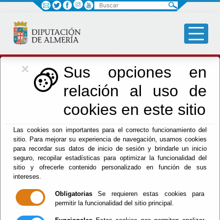
Buscar
×
Cultura, Cine e
Sus opciones en
relación al uso de
Identidad Almeriense
cookies en este sitio
Las cookies son importantes para el correcto funcionamiento del
Menú Cultura
sitio. Para mejorar su experiencia de navegación, usamos cookies
para recordar sus datos de inicio de sesión y brindarle un inicio
Inicio
-
Cultura y Cine
-
seguro, recopilar estadísticas para optimizar la funcionalidad del
El documento con referencia
DP-CUL-INFO
no existe.
sitio y ofrecerle contenido personalizado en función de sus
intereses.
Obligatorias
Se requieren estas cookies para
permitir la funcionalidad del sitio principal.
Red Provincial