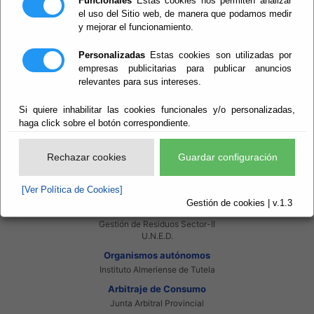
Funcionales
Estas cookies nos permiten analizar
Intranet Provincial
el uso del Sitio web, de manera que podamos medir
Intranet Adheridos
y mejorar el funcionamiento.
Intranet Beneficiarios
Servicios EE.LL.
Personalizadas
Estas cookies son utilizadas por
Red Provincial
empresas publicitarias para publicar anuncios
Enlaces de interés
relevantes para sus intereses.
Beneficiarios Red Provincial
Punto de Informacion del Catastro
Si quiere inhabilitar las cookies funcionales y/o personalizadas,
Agencia Tributaria
haga click sobre el botón correspondiente.
Ministerio de Administraciones Públicas
Junta de Andalucia
Manual del Concejal
Rechazar cookies
Guardar configuración
Consorcios
Bomberos Poniente
[Ver Política de Cookies]
Bomberos Levante
Gestión de cookies | v.1.3
Almanzora Levante R.T.R.S.U.
Gestión de Residuos Sector-II
U.N.E.D.
Organismos autónomos
Instituto Almeriense de Tutela
Arbitraje de Consumo
Junta Arbitral Provincial