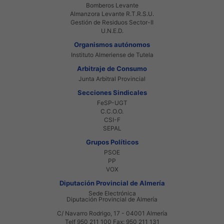
Bomberos Levante
Almanzora Levante R.T.R.S.U.
Gestión de Residuos Sector-II
U.N.E.D.
Organismos autónomos
Instituto Almeriense de Tutela
Arbitraje de Consumo
Junta Arbitral Provincial
Secciones Sindicales
FeSP-UGT
C.C.O.O.
CSI-F
SEPAL
Grupos Políticos
PSOE
PP
VOX
Diputación Provincial de Almería
Sede Electrónica
Diputación Provincial de Almería
C/ Navarro Rodrigo, 17 - 04001 Almería
Telf 950 211 100 Fax: 950 211 131