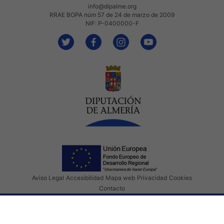
info@dipalme.org
RRAE BOPA núm 57 de 24 de marzo de 2009
NIF: P-0400000-F
Aviso Legal
Accesibilidad
Mapa web
Privacidad
Cookies
Contacto