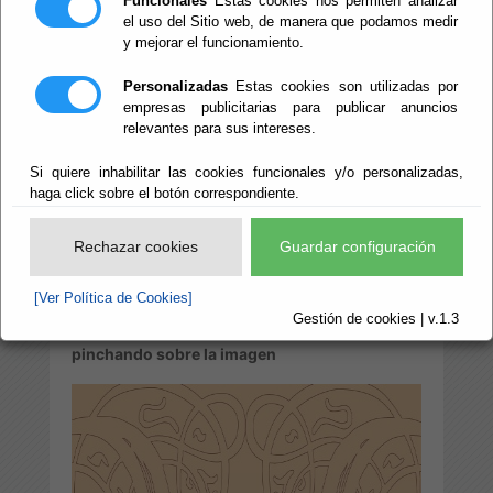
Funcionales
Estas cookies nos permiten analizar
turismo de
el uso del Sitio web, de manera que podamos medir
y mejorar el funcionamiento.
Almería: Rutas
Personalizadas
Estas cookies son utilizadas por
empresas publicitarias para publicar anuncios
para disfrutar'
relevantes para sus intereses.
Si quiere inhabilitar las cookies funcionales y/o personalizadas,
haga click sobre el botón correspondiente.
Rechazar cookies
Guardar configuración
PATRIMONIO Y TURISMO DE ALMERÍA. Rutas
para disfrutar
[Ver Política de Cookies]
Gestión de cookies | v.1.3
Puedes acceder al contenido del libro
pinchando sobre la imagen