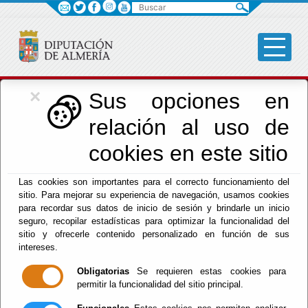
Buscar
×
Cultura, Cine e
Sus opciones en
relación al uso de
Identidad Almeriense
cookies en este sitio
Las cookies son importantes para el correcto funcionamiento del
Menú Cultura
sitio. Para mejorar su experiencia de navegación, usamos cookies
para recordar sus datos de inicio de sesión y brindarle un inicio
Inicio
-
Cultura y Cine
- Libro guía 'Patrimonio y
seguro, recopilar estadísticas para optimizar la funcionalidad del
turismo de Almería: Rutas para disfrutar'
sitio y ofrecerle contenido personalizado en función de sus
intereses.
Libro guía
Obligatorias
Se requieren estas cookies para
permitir la funcionalidad del sitio principal.
'Patrimonio y